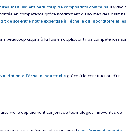
taires et utilisaient beaucoup de composants communs
. Il y avait
e montée en compétence grâce notamment au soutien des instituts
ait de soi entre notre expertise à l’échelle du laboratoire et les
avons beaucoup appris à la fois en appliquant nos compétences sur
 validation à l’échelle industrielle
grâce à la construction d’un
ursuivre le déploiement conjoint de technologies innovantes de
sance cinq fois supérieure et disposera d’
une réserve d’énergie