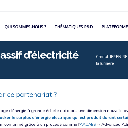
Navigation
QUI SOMMES-NOUS ?
THÉMATIQUES R&D
PLATEFORME
rincipale
ssif d’électricité
Fil
Carnot IFPEN RE
la lumiere
d'Arian
r ce partenariat ?
kage d’énergie à grande échelle qui a pris une dimension nouvelle a
tocker le surplus d’énergie électrique qui est produit durant certa
 l’air comprimé grâce à un procédé comme l’
AACAES
(« Advanced Adia