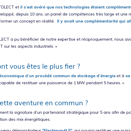
 STOLECT et
il s’est avéré que nos technologies étaient complémen
éveloppé, depuis 10 ans, un panel de compétences très large et un
sformer un concept en réalité.
Il y avait une complémentarité qui all
TOLECT a pu bénéficier de notre expertise et réciproquement, nous 
sur les aspects industriels. »
nt vous êtes le plus fier ?
o-économique d’un procédé commun de stockage d’énergie
et à
sa
 capable de restituer une puissance de 1 MW pendant 5 heures. »
 cette aventure en commun ?
nt la signature d’un partenariat stratégique pour 5 ans afin de po
ation des mix énergétiques.
nouveau démonstrateur
"Electrovault 5"
, qui pourra restituer une puis