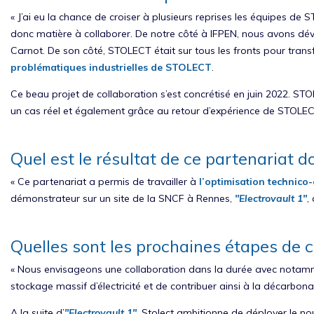
« J’ai eu la chance de croiser à plusieurs reprises les équipes de
donc matière à collaborer. De notre côté à IFPEN, nous avons d
Carnot. De son côté, STOLECT était sur tous les fronts pour tran
problématiques industrielles de STOLECT
.
Ce beau projet de collaboration s’est concrétisé en juin 2022. S
un cas réel et également grâce au retour d’expérience de STOLECT 
Quel est le résultat de ce partenariat do
« Ce partenariat a permis de travailler à
l’optimisation technic
démonstrateur sur un site de la SNCF à Rennes,
"Electrovault 1"
,
Quelles sont les prochaines étapes de
« Nous envisageons une collaboration dans la durée avec notamme
stockage massif d’électricité et de contribuer ainsi à la décarbon
A la suite d’
"Electrovault 1"
, Stolect ambitionne de déployer le 