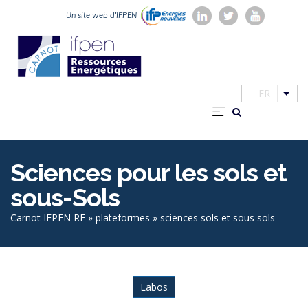
Aller
Un site web d'IFPEN
au
contenu
principal
FR
List
Navigatio
principale
Sciences pour les sols et
sous-Sols
Fil
Carnot IFPEN RE
plateformes
sciences sols et sous sols
d'Ariane
Portfolio
Labos
categories