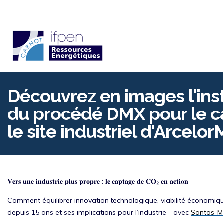
Aller
au
contenu
principal
p
Découvrez en images l'inst
du procédé DMX pour le c
le site industriel d'Arcelor
𝐕𝐞𝐫𝐬 𝐮𝐧𝐞 𝐢𝐧𝐝𝐮𝐬𝐭𝐫𝐢𝐞 𝐩𝐥𝐮𝐬 𝐩𝐫𝐨𝐩𝐫𝐞 : 𝐥𝐞 𝐜𝐚𝐩𝐭𝐚𝐠𝐞 𝐝𝐞 𝐂𝐎₂ 𝐞𝐧 𝐚𝐜𝐭𝐢𝐨𝐧
Comment équilibrer innovation technologique, viabilité économique
depuis 15 ans et ses implications pour l’industrie - avec
Santos-M