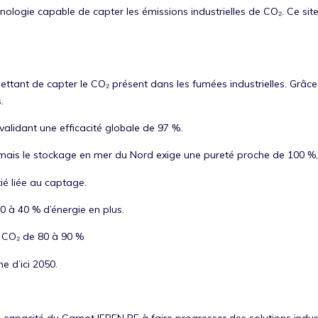
nologie capable de capter les émissions industrielles de CO₂. Ce site
tant de capter le CO₂ présent dans les fumées industrielles. Grâce 
s.
validant une efficacité globale de 97 %.
é, mais le stockage en mer du Nord exige une pureté proche de 100 %
tié liée au captage.
 à 40 % d’énergie en plus.
e CO₂ de 80 à 90 %
e d’ici 2050.
la capacité du Carnot IFPEN RE à faire progresser des solutions indus