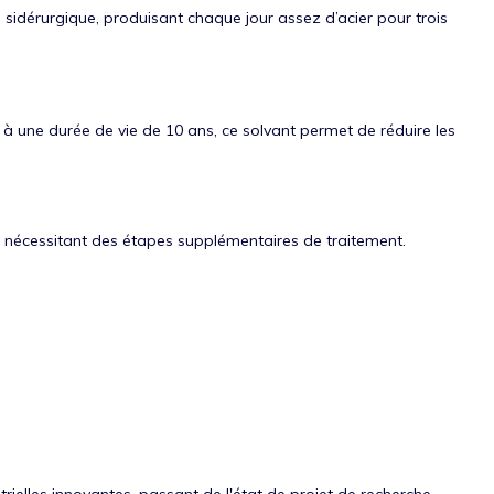
 sidérurgique, produisant chaque jour assez d’acier pour trois
à une durée de vie de 10 ans, ce solvant permet de réduire les
, nécessitant des étapes supplémentaires de traitement.
trielles innovantes, passant de l'état de projet de recherche