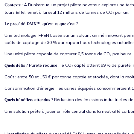
: À Dunkerque, un projet pilote novateur explore une tech
𝐂𝐨𝐧𝐭𝐞𝐱𝐭𝐞
tours Eiffel, émet à lui seul 12 millions de tonnes de CO₂ par an.
é
é
™,
’
-
’
?
𝐋𝐞 𝐩𝐫𝐨𝐜
𝐝
𝐃𝐌𝐗
𝐪𝐮
𝐞𝐬𝐭
𝐜𝐞 𝐪𝐮𝐞 𝐜
𝐞𝐬𝐭
Une technologie IFPEN basée sur un solvant aminé innovant permet
coûts de captage de 30 % par rapport aux technologies actuelle
Une unité pilote capable de capturer 0,5 tonne de CO₂ par heure, 
é
? Pureté requise : le CO₂ capté atteint 99 % de puret
𝐐𝐮𝐞𝐥𝐬 𝐝
𝐟𝐢𝐬
Coût : entre 50 et 150 € par tonne captée et stockée, dont la moi
Consommation d’énergie : les usines équipées consommeraient 10
é
é
? Réduction des émissions industrielles d
𝐐𝐮𝐞𝐥𝐬 𝐛
𝐧
𝐟𝐢𝐜𝐞𝐬 𝐚𝐭𝐭𝐞𝐧𝐝𝐮𝐬
Une solution prête à jouer un rôle central dans la neutralité carbon
L'installation du pilote du procédé DMX illustre une nouvelle fois 