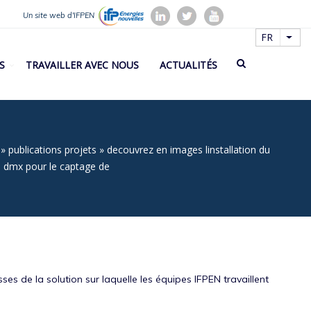
Un site web d'IFPEN
FR
List
S
TRAVAILLER AVEC NOUS
ACTUALITÉS
publications projets
decouvrez en images linstallation du
e dmx pour le captage de
e
s de la solution sur laquelle les équipes IFPEN travaillent