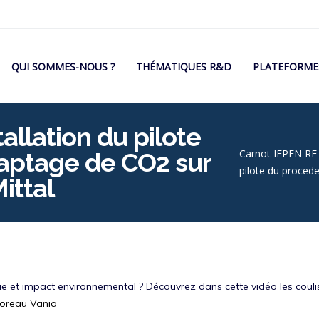
Navigation
QUI SOMMES-NOUS ?
THÉMATIQUES R&D
PLATEFORME
rincipale
allation du pilote
Fil
Carnot IFPEN RE
aptage de CO2 sur
pilote du proced
d'Arian
Mittal
 et impact environnemental ? Découvrez dans cette vidéo les coulisse
oreau Vania